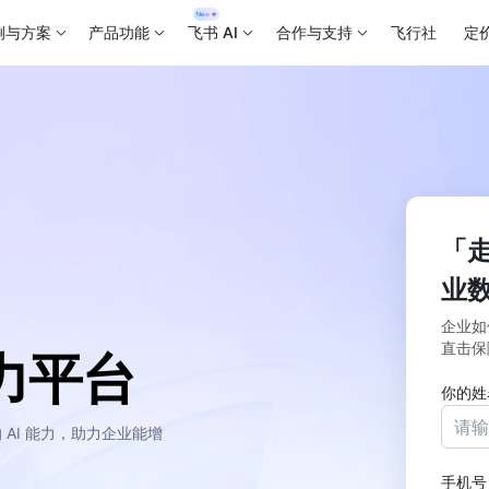
例与方案
产品功能
飞书 AI
合作与支持
飞行社
定
「
业
企业如
直击保
力平台
你的姓
AI 能力，助力企业能增
手机号