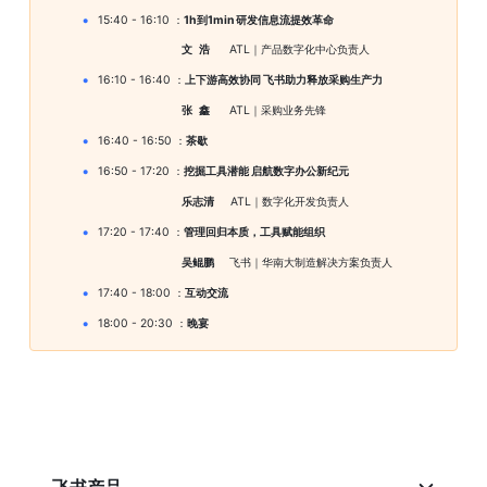
15:40 - 16:10 ：
1h到1min 研发信息流提效革命
文   浩
      ATL
｜
产品数字化中心负责人
16:10 - 16:40 ：
上下游高效协同 飞书助力释放采购生产力
张   鑫
      ATL
｜
采购业务先锋
16:40 - 16:50 ：
茶歇
16:50 - 17:20 ：
挖掘工具潜能 启航数字办公新纪元
乐志清
     ATL
｜
数字化开发负责人
17:20 - 17:40 ：
管理回归本质，工具赋能组织
吴鲲鹏 
    飞书
｜
华南大制造解决方案负责人
17:40 - 18:00 ：
互动交流
18:00 - 20:30 ：
晚宴
飞书产品