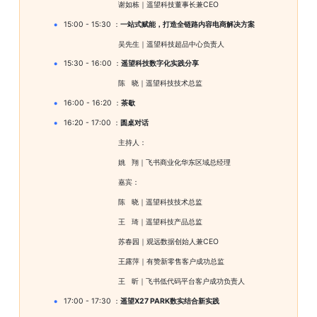
谢如栋
｜
遥望科技董事长兼CEO
15:00 - 15:30 ：
一站式赋能，打造全链路内容电商解决方案
吴先生
｜
遥望科技超品中心负责人
15:30 - 16:00 ：
遥望科技数字化实践分享
陈   晓
｜
遥望科技技术总监
16:00 - 16:20 ：
茶歇
16:20 - 17:00 ：
圆桌对话
主持人：
姚   翔
｜
飞书商业化华东区域总经理
嘉宾：
陈   晓
｜
遥望科技技术总监
王   琦
｜
遥望科技产品总监
苏春园
｜观远数据创始人兼CEO
王露萍
｜
有赞新零售客户成功总监
王   昕
｜
飞书低代码平台客户成功负责人
17:00 - 17:30 ：
遥望X27 PARK数实结合新实践