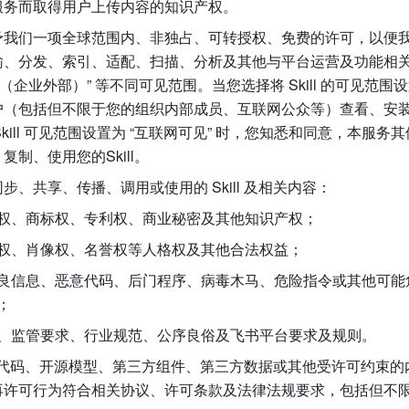
服务而取得用户上传内容的知识产权。
予我们一项全球范围内、非独占、可转授权、免费的许可，以便
、分发、索引、适配、扫描、分析及其他与平台运营及功能相关的使
网（企业外部）”
等不同可见范围。当您选择将
Skill 的可见
户（包括但不限于您的组织内部成员、互联网公众等）查看、安
ill
可见范围设置为 “互联网可见”
时，您知悉和同意，本服务其
制、使用您的Skill。
、共享、传播、调用或使用的 Skill 及相关内容：
权、商标权、专利权、商业秘密及其他知识产权；
权、肖像权、名誉权等人格权及其他合法权益；
良信息、恶意代码、后门程序、病毒木马、危险指令或其他可能
；
、监管要求、行业规范、公序良俗及飞书平台要求及规则。
包含开源代码、开源模型、第三方组件、第三方数据或其他受许可约束
再许可行为符合相关协议、许可条款及法律法规要求，包括但不