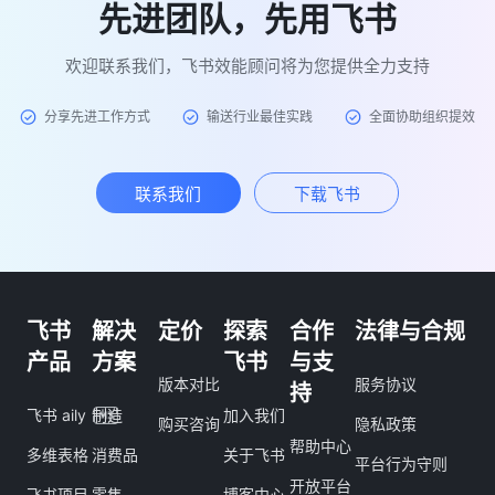
先进团队，先用飞书
欢迎联系我们，飞书效能顾问将为您提供全力支持
分享先进工作方式
输送行业最佳实践
全面协助组织提效
联系我们
下载飞书
飞书
解决
定价
探索
合作
法律与合规
产品
方案
飞书
与支
版本对比
服务协议
持
飞书 aily
制造
加入我们
购买咨询
隐私政策
帮助中心
多维表格
消费品
关于飞书
平台行为守则
开放平台
飞书项目
零售
博客中心