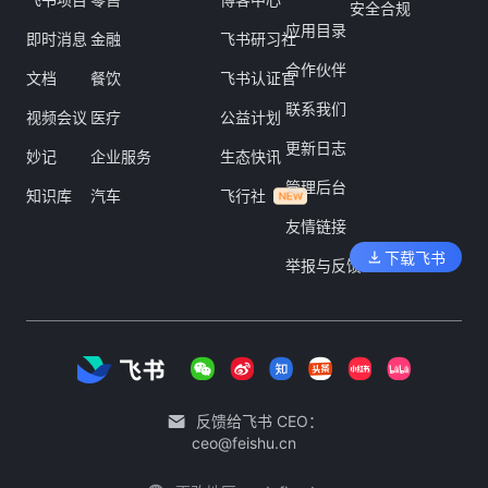
安全合规
应用目录
即时消息
金融
飞书研习社
合作伙伴
文档
餐饮
飞书认证官
联系我们
视频会议
医疗
公益计划
更新日志
妙记
企业服务
生态快讯
管理后台
知识库
汽车
飞行社
友情链接
下载飞书
举报与反馈
反馈给飞书 CEO：
ceo@feishu.cn