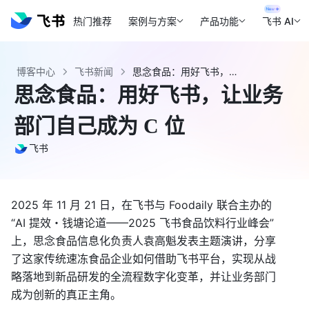
热门推荐
案例与方案
产品功能
飞书 AI
博客中心
飞书新闻
思念食品：用好飞书，让业务部门自己成为 C 位 - 飞书官网
思念食品：用好飞书，让业务
部门自己成为 C 位
飞书
2025 年 11 月 21 日，在飞书与 Foodaily 联合主办的
“AI 提效・钱塘论道——2025 飞书食品饮料行业峰会”
上，思念食品信息化负责人袁高魁发表主题演讲，分享
了这家传统速冻食品企业如何借助飞书平台，实现从战
略落地到新品研发的全流程数字化变革，并让业务部门
成为创新的真正主角。