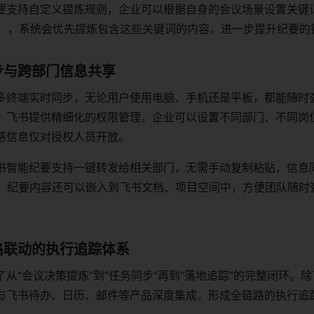
要支持自定义提炼规则，企业可以根据自身的会议场景设置关键词
线”），系统会优先提炼包含这些关键词的内容，进一步提升纪要的
步与跨部门信息共享
多终端实时同步，无论用户使用电脑、手机还是平板，都能随时
，飞书提供精细化的权限管理，企业可以设置不同部门、不同岗
感信息仅对授权人员开放。
书智能纪要支持一键转发给相关部门，无需手动复制粘贴，信息
外，纪要内容还可以嵌入到飞书文档、项目空间中，方便团队随时
格联动的执行追踪体系
从“会议决策提炼”到“任务同步”再到“落地追踪”的完整闭环。
与飞书待办、日历、邮件等产品深度集成，形成全链路的执行追