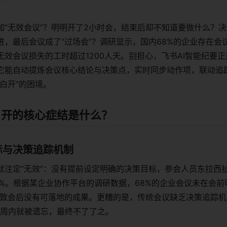
加“无效会议”？明明开了2小时会，结束后却不知道要做什么？
进，最后会议成了“过场会”？调研显示，国内68%的企业存在会
效会议损失的工时超过1200人天。别担心，飞书AI智能纪要
它能自动提炼会议核心结论与决策点，实时同步动作项，联动追
白开”的困境。
是白开的核心症结是什么？
标与决策追踪机制
就注定“无效”：没有提前设定明确的决策目标，参会人员东拉西
5%。根据某企业协作平台的调研数据，68%的企业会议未在会前
导致会后没有可落地的成果。更糟的是，传统会议缺乏决策追踪机
1周内就被遗忘，最终不了了之。