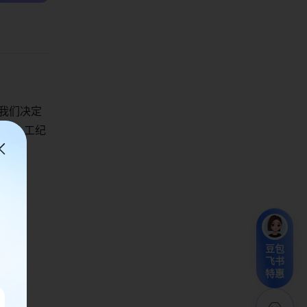
“我们决定
相比人工纪
豆包
飞书
特惠