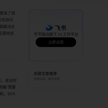
决策说了就
议低效问
正是解决这
踪落地进
字节跳动旗下 AI 工作平台
立即试用
关联文章推荐
优质内容，精华实践
扯，会议时
明确“需要
制，90%