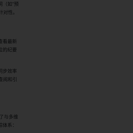
（如“预
针对性。
查看最新
位的纪要
同步效率
查阅和引
除了与多维
踪体系：