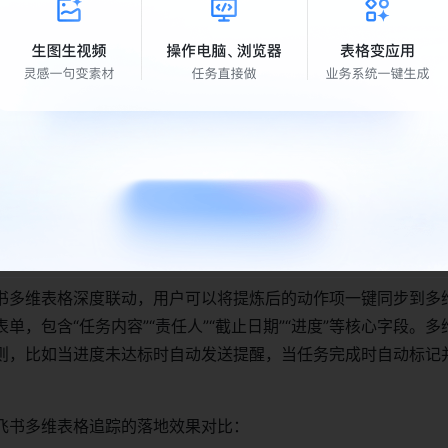
实时同步动作项与责任人
动从会议内容中识别动作项（如“需要XX在周五前提交报告”），
完成后，系统会一键将动作项同步到责任人的飞书待办、日历中
责任人第一时间收到任务。
要支持实时编辑，参会人员可以在会议进行中补充动作项和调整
步给所有参会者，避免会后再反复确认。数据显示，使用飞书智
人的任务响应速度提升了70%。
联动追踪决策落地进度
书多维表格深度联动，用户可以将提炼后的动作项一键同步到多
单，包含“任务内容”“责任人”“截止日期”“进度”等核心字段。
则，比如当进度未达标时自动发送提醒，当任务完成时自动标记
飞书多维表格追踪的落地效果对比：