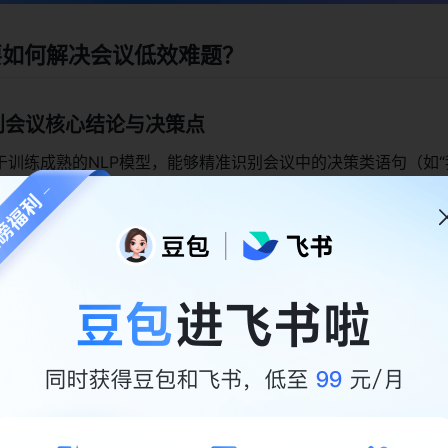
能纪要如何解决会议低效难题？
别会议核心结论与决策点
于训练成熟的NLP模型，能够精准识别会议中的决策类语句（如
X方案”）、结论性内容和争议点，自动提炼成结构化的纪要内容。
到92%以上的核心信息，遗漏率不足5%。
I会通过以下步骤提炼核心信息：
语音/文字内容，标记带有决策属性的关键词；
脉络，将分散的决策点整合为清晰的结论模块；
的闲聊内容，保留高价值信息，纪要篇幅缩短60%以上。