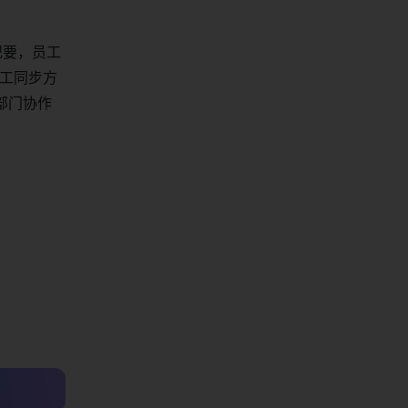
纪要，员工
人工同步方
部门协作