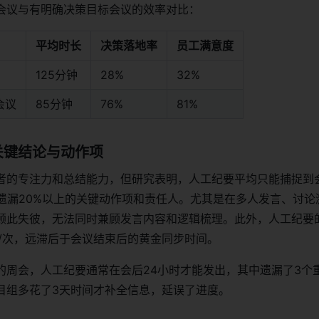
会议与有明确决策目标会议的效率对比：
平均时长
决策落地率
员工满意度
125分钟
28%
32%
会议
85分钟
76%
81%
关键结论与动作项
者的专注力和总结能力，但研究表明，人工纪要平均只能捕捉到
易遗漏20%以上的关键动作项和责任人。尤其是在多人发言、讨论
顾此失彼，无法同时兼顾发言内容和逻辑梳理。此外，人工纪要
时/次，远滞后于会议结束后的黄金同步时间。
的周会，人工纪要通常在会后24小时才能发出，其中遗漏了3个
目组多花了3天时间才补全信息，延误了进度。