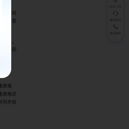
购买飞书
并关联对
，同时发
使用咨询
电话联系
责任人，
能纪要同
维表格
多维表格还
并同步给