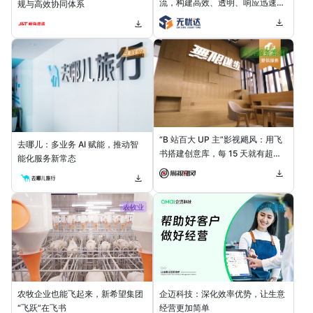
流，构建高效、透明、响应迅速的
规与高效协同体系
全球物流网络
互联网
伙伴服务案例
“B 站百大 UP 主”影视飓风：用飞
去哪儿：多业务 AI 赋能，推动智
书搭建创意库，每 15 天就有超
能化服务新常态
100 万播放量的爆款视频
农牧业
企业服务
企迈科技：深化效率优势，让生意
农牧企业也能飞起来，新希望集团
经营更加简单
“飞跃”在飞书