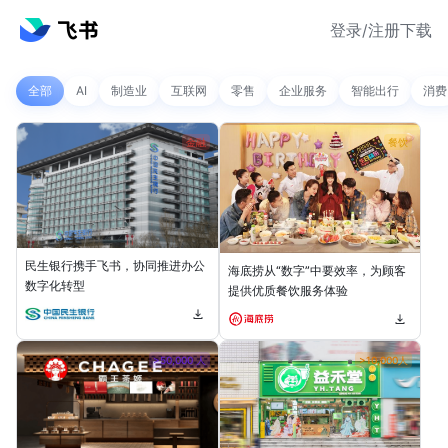
登录/注册
下载
全部
AI
制造业
互联网
零售
企业服务
智能出行
消费
金融
餐饮
民生银行携手飞书，协同推进办公
海底捞从“数字”中要效率，为顾客
数字化转型
提供优质餐饮服务体验
>50,000 人
>10,000人