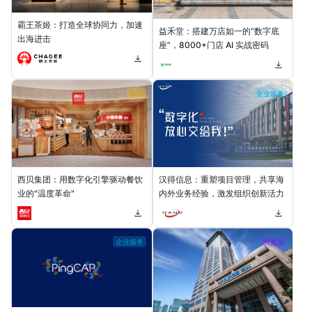
霸王茶姬：打造全球协同力，加速
益禾堂：搭建万店如一的“数字底
出海进击
座”，8000+门店 AI 实战密码
餐饮
企业服务
西贝集团：用数字化引擎驱动餐饮
汉得信息：重塑项目管理，共享海
业的"温度革命"
内外业务经验，激发组织创新活力
企业服务
制造业