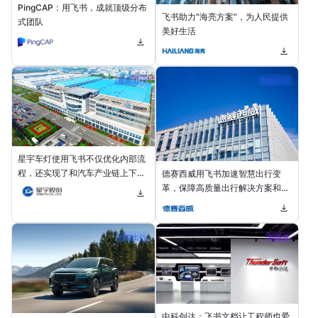
PingCAP：用飞书，成就顶级分布
飞书助力“海亮方案”，为人民提供
式团队
美好生活
智能出行
智能出行
星宇车灯使用飞书不仅优化内部流
程，还实现了和汽车产业链上下游
德赛西威用飞书加速智慧出行变
的高效协同
革，保障高质量出行解决方案和服
务
智能出行
制造业
中科创达：飞书文档让工程师也爱