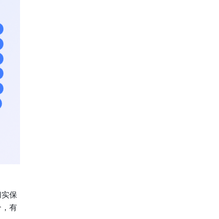
切实保
合，有