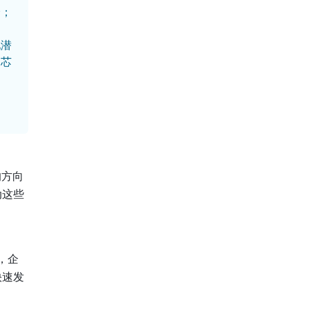
全；
，
现潜
足芯
的方向
动这些
，企
快速发