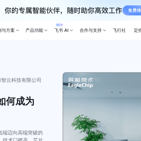
例与方案
产品功能
飞书 AI
合作与支持
飞行社
定
鲸智云科技有限公司
书如何成为
低端迈向高端突破的
大，技术门槛高，芯片