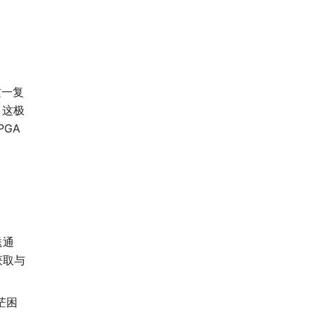
这一复
，这极
A 
送通
获取与
茫困