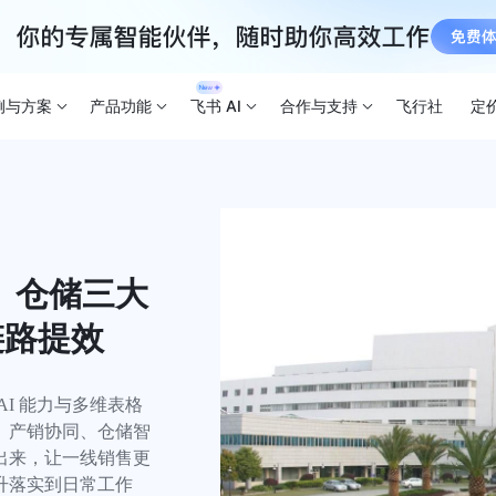
例与方案
产品功能
飞书 AI
合作与支持
飞行社
定
、仓储三大
链路提效
I 能力与多维表格
、产销协同、仓储智
出来，让一线销售更
升落实到日常工作