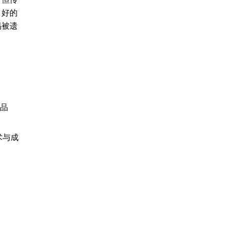
，好的
易被遗
个品
术与成