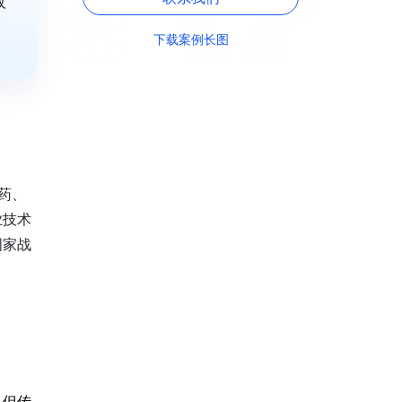
效
下载案例长图
新药、
业技术
国家战
。但传