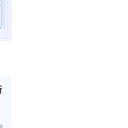
新
。
字