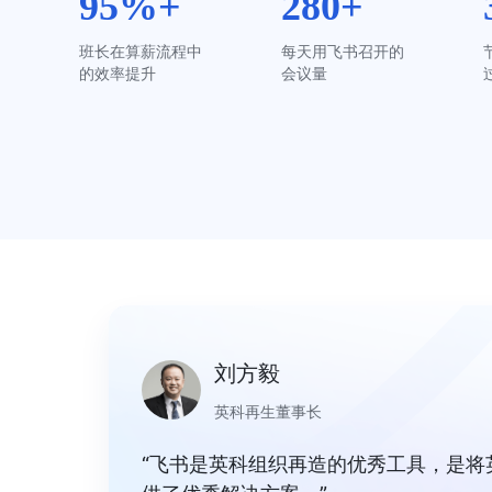
95%+
280+
班长在算薪流程中
每天用飞书召开的
的效率提升
会议量
刘方毅
英科再生董事长
“飞书是英科组织再造的优秀工具，是