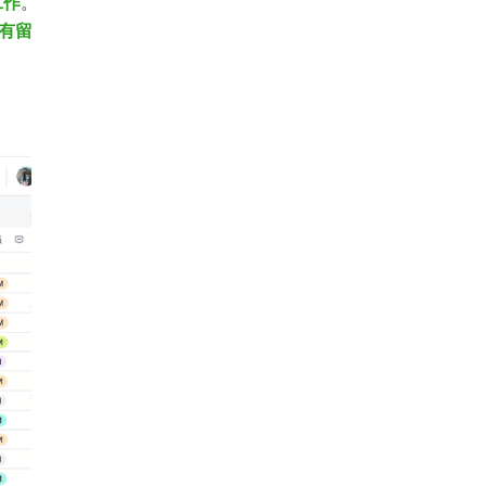
工作
。
有留