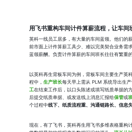
用飞书重构车间计件算薪流程，让车间班
英科一线员工居多，有大量的车间蓝领。他们的
前市面上计件算薪工具少、难以完美契合业务需求。
蓝领薪酬。负责计件算薪的车间班长往往有繁重
以英科再生背板车间为例，背板车间主要生产英
程中，
生产班长
每天早上需从 PLM 系统导出生
工
在结束工作后，以口头陈述或填写纸质单据的
后提交纸质单据、或发送线上消息汇报给
保管
或
个过程中
线下、纸质流程重、沟通链路长、信息
现在，有了飞书，英科再生用飞书多维表格重构