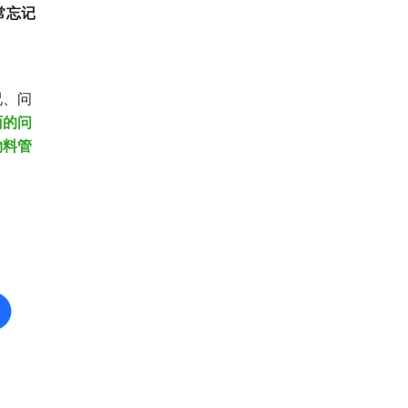
常忘记
况、问
面的问
物料管