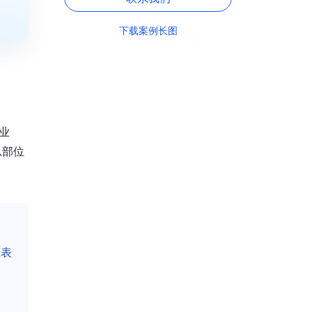
下载案例长图
业
总部位
维表