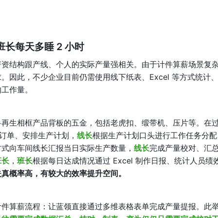
长每天多睡 2 小时
薪资结构跟产线、个人的实际产量强相关。由于计件算薪场景复
因此，不少企业目前仍需使用线下纸表、Excel 等方式统计
的工作量。
科再生相框产品背板的五金，包括老虎扣、缎带机、压片等。在
产订单、安排生产计划，
线长
根据生产计划口头进行工作任务分配
方式向车间线长汇报当日实际生产数量，
线长
完成产量校对、汇
班长
，
班长
根据每日达成情况通过 Excel 制作日报、统计人员绩
失真概率高，有较大的效率提升空间。
计件算薪流程：让蓝领直接通过多维表格表单完成产量提报。此