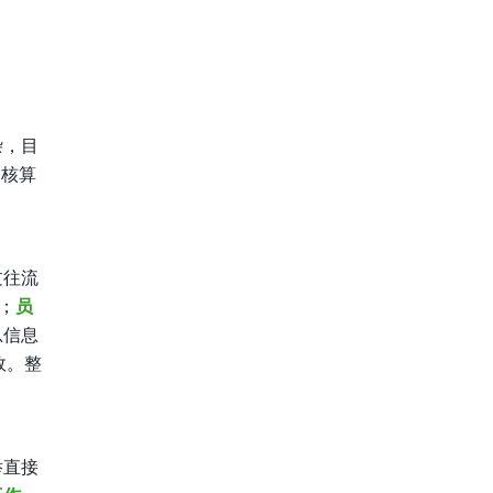
杂，目
、核算
过往流
；
员
总信息
效。整
举直接