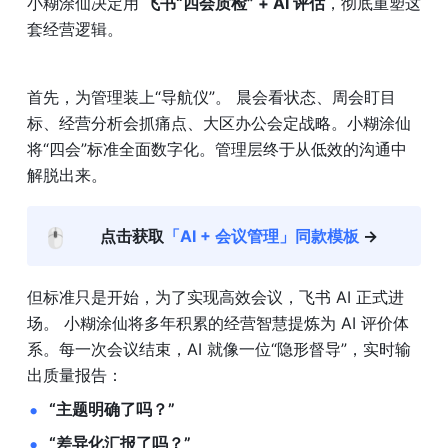
小糊涂仙决定用 
飞书“四会质检” + AI 评估
，彻底重塑这
套经营逻辑。
首先，为管理装上“导航仪”。 晨会看状态、周会盯目
标、经营分析会抓痛点、大区办公会定战略。小糊涂仙
将“四会”标准全面数字化。管理层终于从低效的沟通中
解脱出来。
🖱️
点击获取
「AI + 会议管理」同款模板 
→
但标准只是开始，为了实现高效会议，飞书 AI 正式进
场。 小糊涂仙将多年积累的经营智慧提炼为 AI 评价体
系。每一次会议结束，AI 就像一位“隐形督导”，实时输
出质量报告：
“主题明确了吗？”
“差异化汇报了吗？”