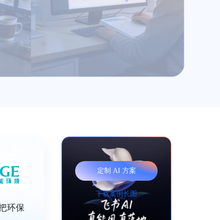
定制 AI 方案
下载案例长图
把环保