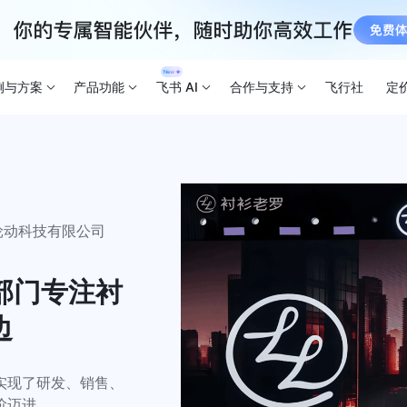
例与方案
产品功能
飞书 AI
合作与支持
飞行社
定
轮动科技有限公司
大部门专注衬
边
实现了研发、销售、
阶迈进。