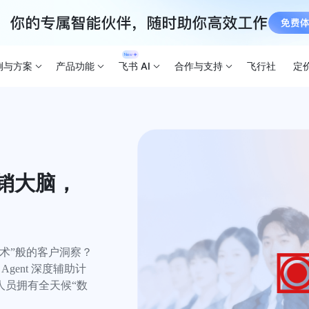
例与方案
产品功能
飞书 AI
合作与支持
飞行社
定
营销大脑，
”般的客户洞察？

gent 深度辅助计
人员拥有全天候“数