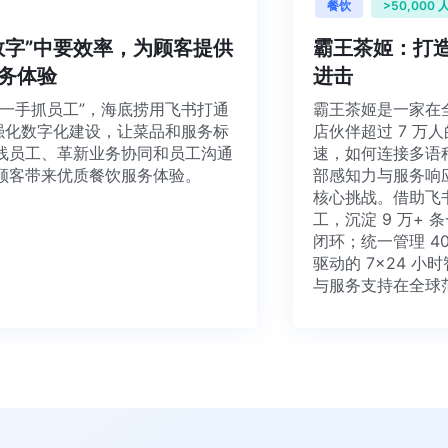
餐饮
>50
从“数字”中要效率，为顾客提供
霸王茶姬
饮服务体验
进击
顾客，一手抓员工”，海底捞用飞书打通
霸王茶姬是一
囱”，强化数字化建设，让菜品和服务标
店伙伴超过 
达一线员工、革新业务协同和员工沟通
速，如何连接
，为顾客带来优质餐饮服务体验。
部感知力与服
核心挑战。借
工，沉淀 9 
闭环；统一管理
驱动的 7×
与服务支持在