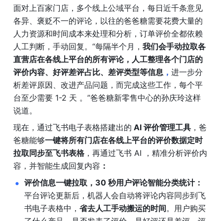
面对上百家门店，多个线上公域平台，每日近千条意见
各异、褒贬不一的评论，以往的爸爸糖需要花费大量的
人力资源和时间成本来处理和分析，订单评价全都依赖
人工判断，手动回复。“每隔半个月，
我们会手动拉取各
直营店在各线上平台的所有评论，人工整理各个门店的
评价内容、好评差评占比、差评类型等信息
，
进一步分
析差评原因、改进产品问题，而完成这些工作，每个平
台至少需要 1-2 天 。”爸爸糖新零售中心的孙庆玲这样
说道。
现在，通过飞书电子表格搭建出的
 AI 评价管理工具
，爸
爸糖能够
一键将所有门店在各线上平台的评价数据定时
拉取同步至飞书表格
，再通过飞书 AI ，精准分析评价内
容，并智能生成回复内容
：
评价信息一键拉取，30 秒用户评论智能分类统计：
平台评论更新后，机器人会自动将评论内容同步到飞
书电子表格中，
省去人工手动搬运的时间
。用户购买