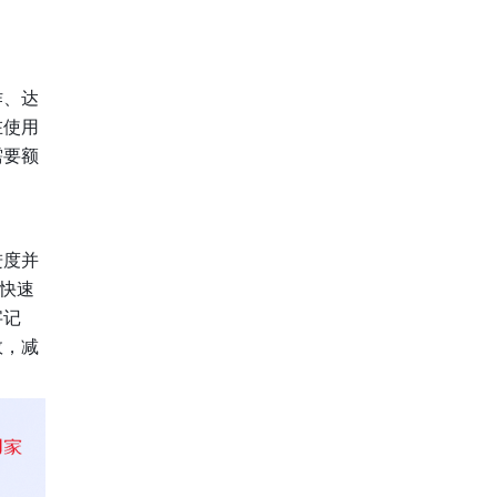
作、达
在使用
需要额
进度并
够快速
字记
效，减