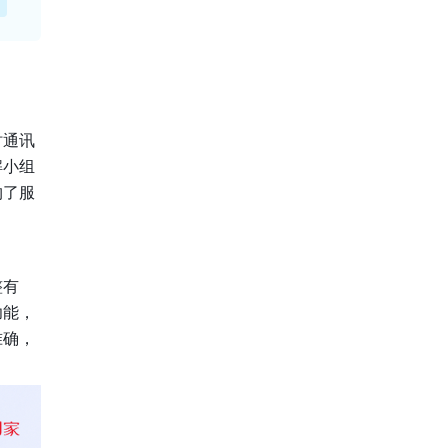
时通讯
解小组
约了服
整有
功能，
准确，