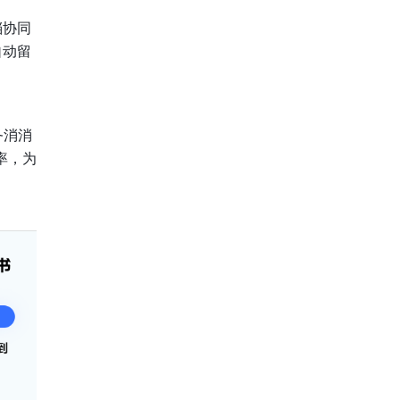
档协同
自动留
务消消
率，为