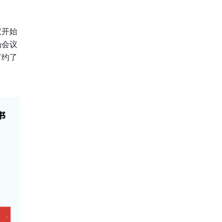
议开始
场会议
节约了