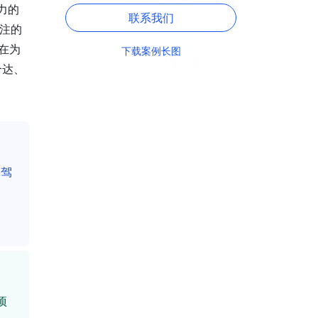
力的
联系我们
关注的
在为
下载案例长图
合达、
保驾
项