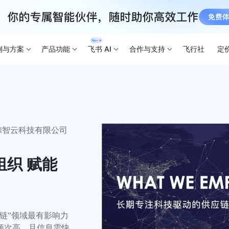
例与方案
产品功能
飞书 AI
合作与支持
飞行社
定
鲸智云科技有限公司
织 赋能
链”领域最有影响力
频次高、且信息需快