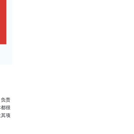
目负责
本都很
让其项