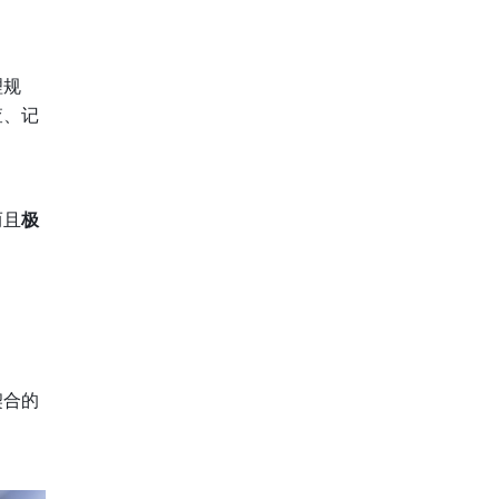
理规
查、记
而且
极
契合的