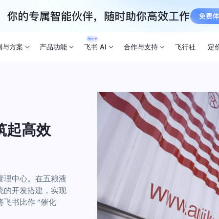
例与方案
产品功能
飞书 AI
合作与支持
飞行社
定
筑起高效
管理中心。在五粮液
统的开发搭建，实现
飞书比作 “催化