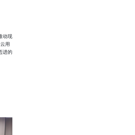
推动现
上云用
迈进的