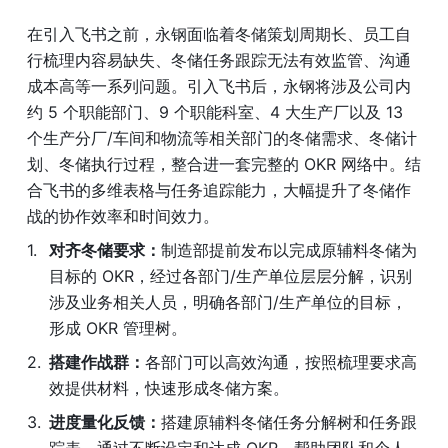
在引入飞书之前，永钢面临着冬储策划周期长、员工自
行梳理内容易缺失、冬储任务跟踪无法有效监管、沟通
成本高等一系列问题。引入飞书后，永钢将涉及公司内
约 5 个职能部门、9 个职能科室、4 大生产厂以及 13 
个生产分厂/车间和物流等相关部门的冬储需求、冬储计
划、冬储执行过程，整合进一套完整的 OKR 网络中。结
合飞书的多维表格与任务追踪能力，大幅提升了冬储作
战的协作效率和时间效力。
对齐冬储要求：
制造部提前发布以完成原辅料冬储为
目标的 OKR，经过各部门/生产单位层层分解，识别
涉及业务相关人员，明确各部门/生产单位的目标，
形成 OKR 管理树。
搭建作战群：
各部门可以高效沟通，按照梳理要求高
效提供材料，快速形成冬储方案。
进度量化反馈：
搭建原辅料冬储任务分解树和任务跟
踪表，通过不断设定和达成 OKR，帮助团队和个人