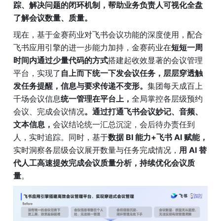
踪、解决问题的闭环机制，帮助业务负责人可视化全盘
了解会议数量、质量。
现在，基于金赛药业对飞书会议功能的深度使用，配合
飞书应用引擎的进一步能力加持，金赛药业在
短短一周
时间内通过少量代码的方式
搭建起收效显著的会议管理
平台，实现了
自上而下统一下发会议任务，层层穿透触
发任务提醒，信息与要求传递不变形。
集团每天成百上
千场会议信息
统一管理在平台上，
全局掌控各层级预约
会议、完成会议情况
。通过打通飞书会议妙记、音频、
文本信息，
会议结论统一汇总沉淀，会后待办责任到
人，实时追踪。同时，基于
数据 BI 能力+飞书 AI 赋能，
实时洞察各层级会议展开数量与任务完成情况，
用 AI 替
代人工高速提效完成会议质量分析，持续优化会议质
量
。