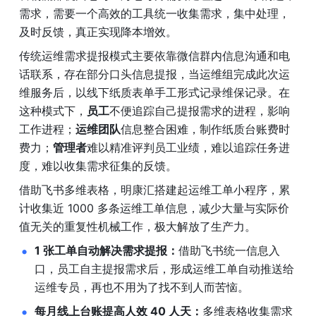
需求，需要一个高效的工具统一收集需求，集中处理，
及时反馈，真正实现降本增效。
传统运维需求提报模式主要依靠微信群内信息沟通和电
话联系，存在部分口头信息提报，当运维组完成此次运
维服务后，以线下纸质表单手工形式记录维保记录。在
这种模式下，
员工
不便追踪自己提报需求的进程，影响
工作进程；
运维团队
信息整合困难，制作纸质台账费时
费力；
管理者
难以精准评判员工业绩，难以追踪任务进
度，难以收集需求征集的反馈。
借助飞书多维表格，明康汇搭建起运维工单小程序，累
计收集近 1000 多条运维工单信息，减少大量与实际价
值无关的重复性机械工作，极大解放了生产力。
1 张工单自动解决需求提报：
借助飞书统一信息入
口，员工自主提报需求后，形成运维工单自动推送给
运维专员，再也不用为了找不到人而苦恼。
每月线上台账提高人效 
40 
人天：
多维表格收集需求