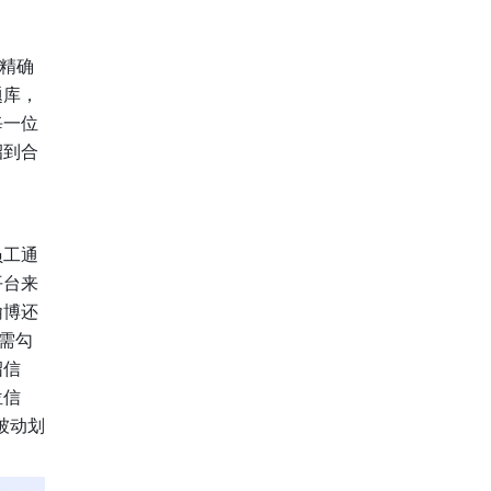
精确
题库，
每一位
招到合
员工通
平台来
翰博还
需勾
绍信
位信
被动划