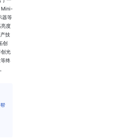
合于一
ni-
示器等
高亮度
生产技
拓创
群创光
业等终
。
去帮