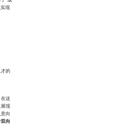
以实现
人才的
。在这
仅展现
入意向
个双向