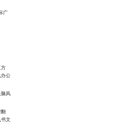
际广
互方
线办公
头脑风
键翻
飞书文