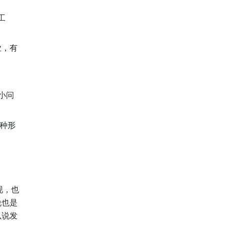
工
业，有
小问
种形
现，也
说也是
以说发