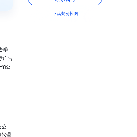
下载案例长图
告学
际广告
营销公
疫公
和代理