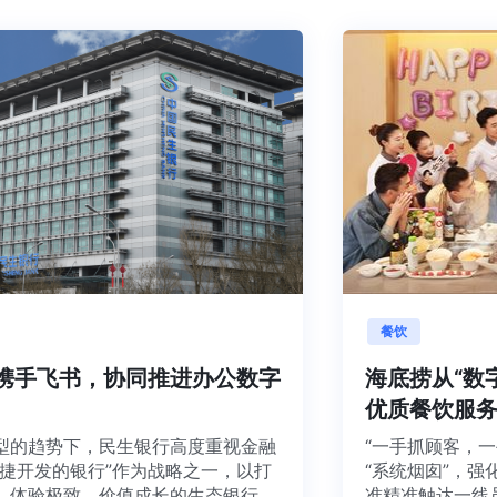
餐饮
银行携手飞书，协同推进办公数字
海底捞从
型
优质餐饮
化转型的趋势下，民生银行高度重视金融
“一手抓顾
将“敏捷开发的银行”作为战略之一，以打
“系统烟囱
高效、体验极致、价值成长的生态银行、
准精准触达