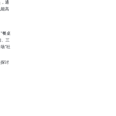
是，通
也能高
“餐桌
勺、三
场“社
起探讨