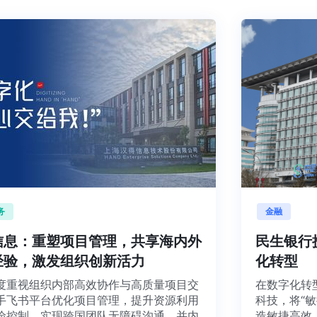
企业服务
金融
得信息：重塑项目管理，共享海内外
民生
务经验，激发组织创新活力
化转
得高度重视组织内部高效协作与高质量项目交
在数字
。携手飞书平台优化项目管理，提升资源利用
科技，
和风险控制、实现跨国团队无障碍沟通，并内
造敏捷