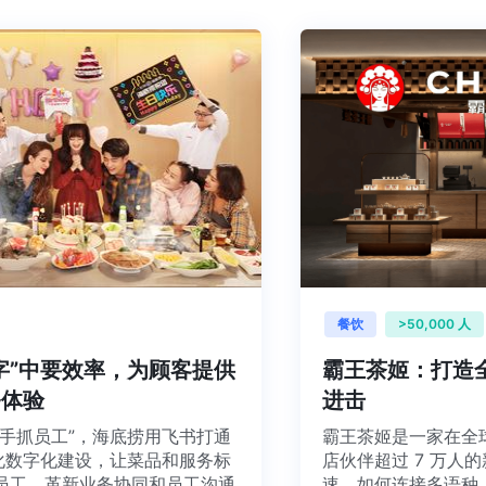
餐饮
>50,00
“数字”中要效率，为顾客提供
霸王茶姬：打
服务体验
进击
客，一手抓员工”，海底捞用飞书打通
霸王茶姬是一家在
”，强化数字化建设，让菜品和服务标
店伙伴超过 7 
一线员工、革新业务协同和员工沟通
速，如何连接多