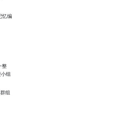
记忆编
一整
便小组
的群组