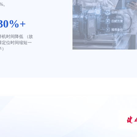
%。
30%+
停机时间降低 （故
障定位时间缩短一
半）