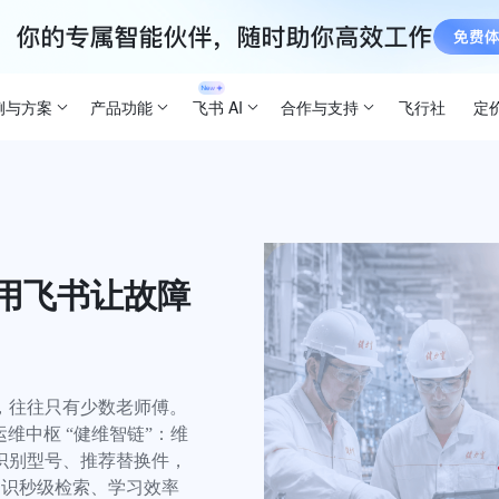
例与方案
产品功能
飞书 AI
合作与支持
飞行社
定
宝用飞书让故障
往往只有少数老师傅。

运维中枢 “健维智链”：维
识别型号、推荐替换件，
知识秒级检索、学习效率