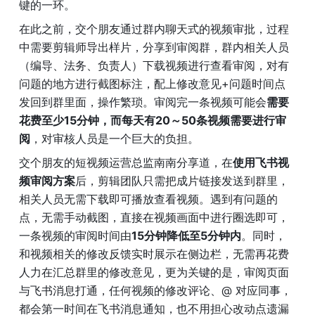
键的一环。
在此之前，交个朋友通过群内聊天式的视频审批，过程
中需要剪辑师导出样片，分享到审阅群，群内相关人员
（编导、法务、负责人）下载视频进行查看审阅，对有
问题的地方进行截图标注，配上修改意见+问题时间点
发回到群里面，操作繁琐。审阅完一条视频可能会
需要
花费至少15分钟，而每天有20～50条视频需要进行审
阅
，对审核人员是一个巨大的负担。
交个朋友的短视频运营总监南南分享道，在
使用飞书视
频审阅方案
后，剪辑团队只需把成片链接发送到群里，
相关人员无需下载即可播放查看视频。遇到有问题的
点，无需手动截图，直接在视频画面中进行圈选即可，
一条视频的审阅时间由
15分钟降低至5分钟内
。同时，
和视频相关的修改反馈实时展示在侧边栏，无需再花费
人力在汇总群里的修改意见，更为关键的是，审阅页面
与飞书消息打通，任何视频的修改评论、@ 对应同事，
都会第一时间在飞书消息通知，也不用担心改动点遗漏