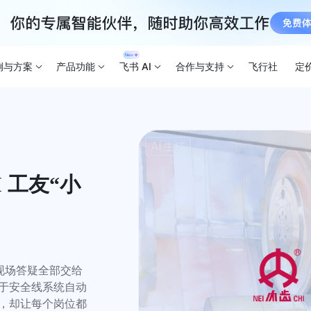
例与方案
产品功能
飞书 AI
合作与支持
飞行社
定
I 工友“小


现场答疑全部交给 
低于安全线系统自动
人，却让每个岗位都