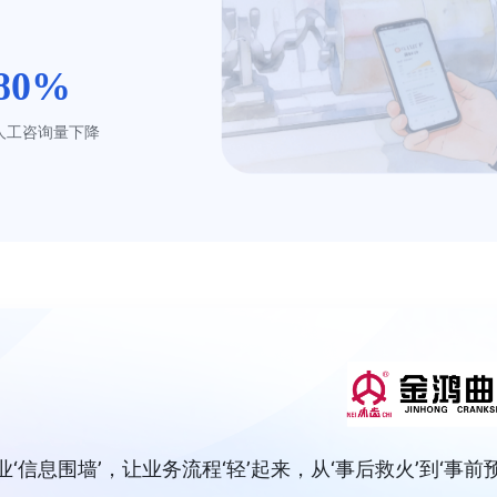
80%
人工咨询量下降
信息围墙’，让业务流程‘轻’起来，从‘事后救火’到‘事前预