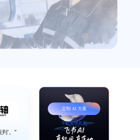
定制 AI 方案
下载案例长图
判’。”