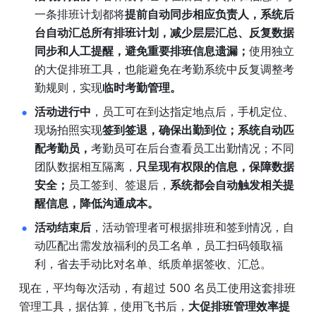
一条排班计划都将
提前自动同步相应负责人，系统后
台自动汇总所有排班计划，减少层层汇总、反复数据
同步和人工提醒，避免重要排班信息遗漏；
使用独立
的大促排班工具，也能避免在考勤系统中反复调整考
勤规则，实现
临时考勤管理。
活动进行中
，员工可在到达指定地点后，手机定位、
现场拍照实现
签到签退，确保出勤到位；系统自动匹
配考勤员，
考勤员可在后台查看员工出勤情况；不同
团队数据相互隔离，
只呈现有权限的信息，保障数据
安全；
员工签到、签退后，
系统都会自动触发相关提
醒信息，降低沟通成本。
活动结束后
，活动管理者可根据排班和签到情况，自
动匹配出需发放福利的员工名单，员工扫码领取福
利，省去手动比对名单、纸质单据签收、汇总。
现在，平均每次活动，有超过 500 名员工使用这套排班
管理工具，据估算，使用飞书后，
大促排班管理效率提