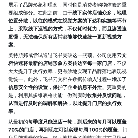
展示了品牌形象和理念，同时也是消费者购物体验的重
要组成部分。在此之前，由于
线下实体店铺众多，地理
位置分散，以往的模式在视觉方案的下达和实施等环节
上，采取线下巡视的方式，不仅耗时耗力，而且渗透速
度慢，无法确保所有店铺都能够快速统一更新视觉方
案
。
美特斯邦威尝试通过飞书突破这一瓶颈。公司使用
云文
档快速将最新的店铺形象方案传达至每一家门店
，不仅
大大提升了执行效率，更有效地实现了品牌落地表现视
觉统一。此外，飞书云文档在数据传输入过程中
增加了
信息安全性的设置，保护了企业信息不外泄
。更重要的
是，利用其多维表格功能，做到
实时收集并反馈问题，
从而进行及时的调解和解决，以此提升门店的执行效
率
。
从最初的
每季度只能巡店一轮，到后来的每月可以覆盖 
70%的门店，再到现在可以实现每周 100%的覆盖
。门
店品牌视觉的统一，极大地提升了美特斯邦威在品牌形