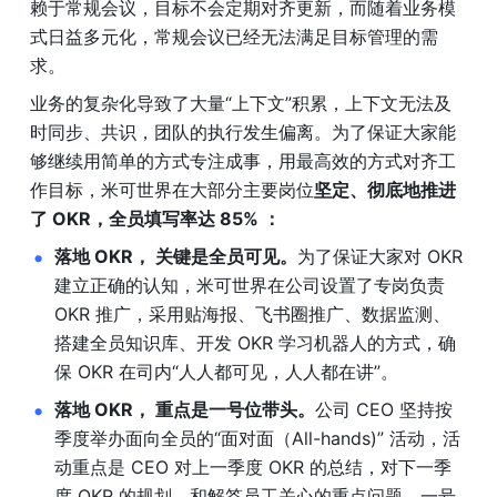
赖于常规会议，目标不会定期对齐更新，而随着业务模
式日益多元化，常规会议已经无法满足目标管理的需
求。
业务的复杂化导致了大量“上下文”积累，上下文无法及
时同步、共识，团队的执行发生偏离。为了保证大家能
够继续用简单的方式专注成事，用最高效的方式对齐工
作目标，米可世界在大部分主要岗位
坚定、彻底地推进
了 OKR，全员填写率达 85% ：
落地 OKR， 关键是全员可见。
为了保证大家对 OKR 
建立正确的认知，米可世界在公司设置了专岗负责 
OKR 推广，采用贴海报、飞书圈推广、数据监测、
搭建全员知识库、开发 OKR 学习机器人的方式，确
保 OKR 在司内“人人都可见，人人都在讲”。
落地 OKR， 重点是一号位带头。
公司 CEO 坚持按
季度举办面向全员的“面对面（All-hands)” 活动，活
动重点是 CEO 对上一季度 OKR 的总结，对下一季
度 OKR 的规划，和解答员工关心的重点问题。一号