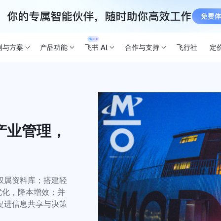
例与方案
产品功能
飞书 AI
合作与支持
飞行社
定
产业管理，
权属资料库；搭建轻
优化，降本增效；并
促进信息共享与决策