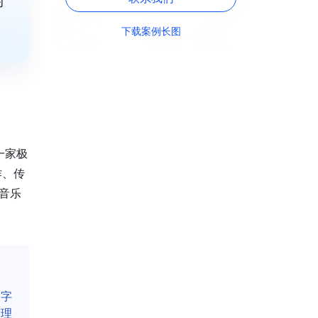
对
下载案例长图
一家极
作、传
音乐
。
属字
管理