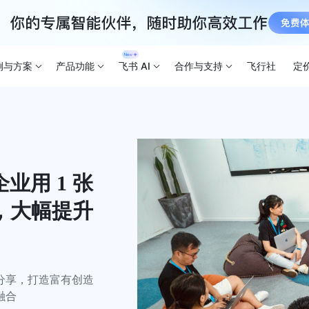
例与方案
产品功能
飞书 AI
合作与支持
飞行社
定
业用 1 张
作，大幅提升
分享，打造富有创造
融合