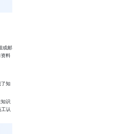
组或邮
习资料
现了知
在知识
员工认