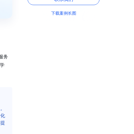
下载案例长图
服务
学
理。
动化
，提