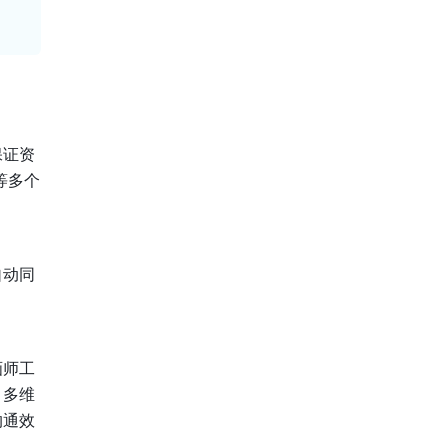
保证资
等多个
自动同
画师工
；多维
沟通效