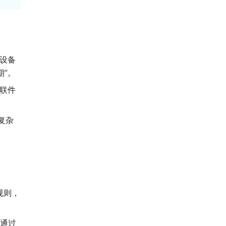
设备
”。
联件
复杂
：
规则，
员通过