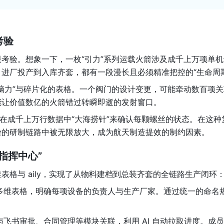
考验
考验。想象一下，一枚“引力”系列运载火箭涉及成千上万项单机
进厂投产到入库齐套，都有一段漫长且必须精准把控的“生命周期
脑力”与碎片化的表格。一个阀门的设计变更，可能牵动数百项关
能让价值数亿的火箭错过转瞬即逝的发射窗口。
要在成千上万行数据中“大海捞针”来确认每颗螺丝的状态。在这种
杂的研制链路中被无限放大，成为航天制造提效的制约因素。
指挥中心”
格与 aily，实现了从物料建档到总装齐套的全链路生产闭环
多维表格，明确每项设备的负责人与生产厂家。通过统一的命名
飞书审批、合同管理等模块关联，利用 AI 自动拉取进度。成