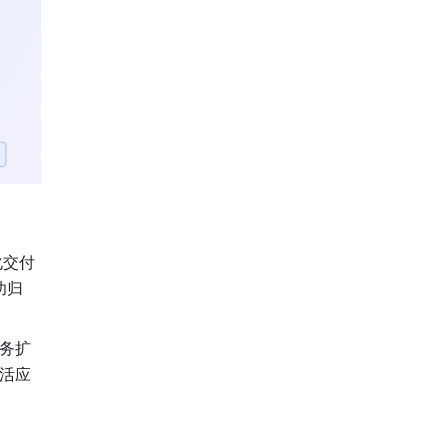
化交付
功归
务扩
活应