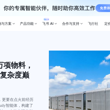
例与方案
产品功能
飞书 AI
合作与支持
飞行社
定
万项物料，
“复杂度巅
，更要在点火前经历
ily智能体，构建了