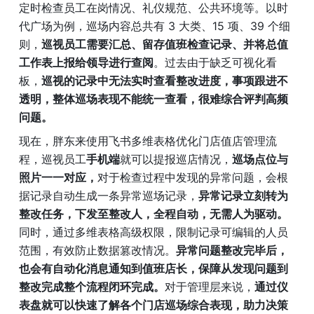
定时检查员工在岗情况、礼仪规范、公共环境等。以时
代广场为例，巡场内容总共有 3 大类、15 项、39 个细
则，
巡视员工需要汇总、留存值班检查记录、并将总值
工作表上报给领导进行查阅
。过去由于缺乏可视化看
板，
巡视的记录中无法实时查看整改进度，事项跟进不
透明，整体巡场表现不能统一查看，很难综合评判高频
问题。
现在，胖东来使用飞书多维表格优化门店值店管理流
程，巡视员工
手机端
就可以提报巡店情况，
巡场点位与
照片一一对应，
对于检查过程中发现的异常问题，会根
据记录自动生成一条异常巡场记录，
异常记录立刻转为
整改任务，下发至整改人，全程自动，无需人为驱动。
同时，通过多维表格高级权限，限制记录可编辑的人员
范围，有效防止数据篡改情况。
异常问题整改完毕后，
也会有自动化消息通知到值班店长，保障从发现问题到
整改完成整个流程闭环完成。
对于管理层来说，
通过仪
表盘就可以快速了解各个门店巡场综合表现，助力决策