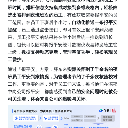
现在，胖东来通过
飞书假勤有效获取不同业态的员工下
班时间，排班信息支持集成对接到多维表格内，轻松筛
选出被排到夜班班次的员工
，有效获取需要报平安的员
工范围。在员工下班后半小时，
自动化推送一条报平安
提醒
，员工通过点击按钮，即可有效上报平安到家结
果。员工报平安的结果将在半小时后统一推送到组长
侧，组长可以随时将报平安统计数据仪表盘转发给主管
上级，
数据支持动态更新，管理事倍功半，轻松实现员
工爱护。
通过「报平安」方案，胖东来
实际关怀到了千余名的夜
班员工平安到家情况，为管理者节约了千余次核验校对
工作
。更重要的是，对于员工们来说，每当他们在深夜
中向公司报平安，都能感受到
自己的安全问题时刻被公
司关注着，体会来自公司的温暖与关怀。