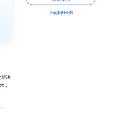
展
下载案例长图
化解决
术，