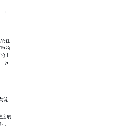
紧急任
严重的
工将出
，这
与流
维度质
时。