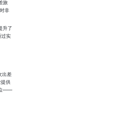
差旅
和对非
升了 
通过实
次出差
业提供
位——