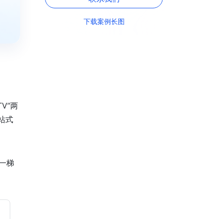
下载案例长图
V”两
站式
第一梯