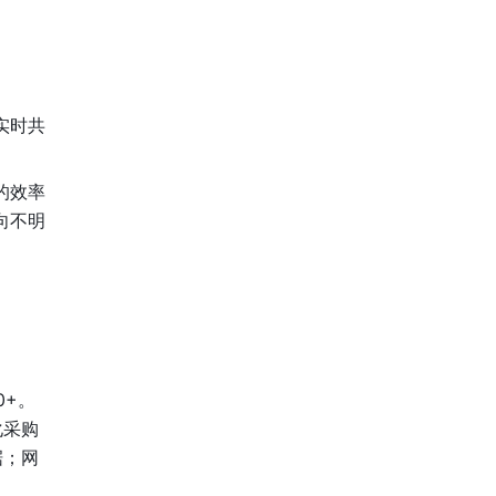
实时共
的效率
向不明
0+。
化采购
据；网