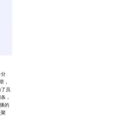
合分
章，
助了员
词条，
播的
凝聚