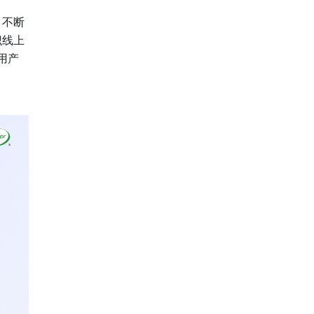
，不断
识线上
用产