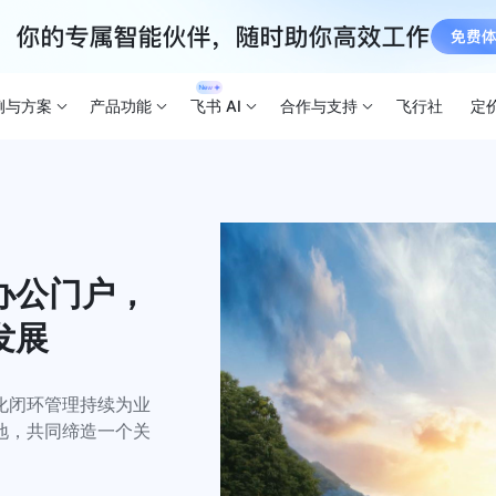
例与方案
产品功能
飞书 AI
合作与支持
飞行社
定
办公门户，
发展
化闭环管理持续为业
地，共同缔造一个关