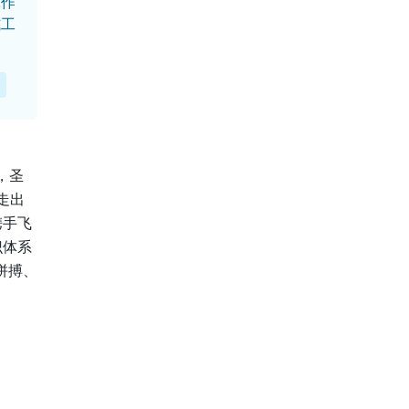
工作
式工
，圣
走出
携手飞
识体系
拼搏、