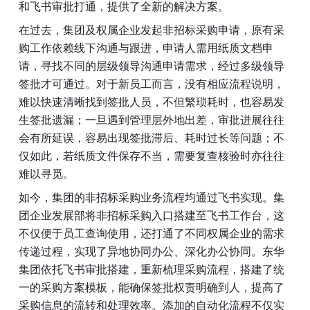
和飞书审批打通，提供了全新的解决方案。
在过去，集团及权属企业发起非招标采购申请，原有采
购工作依赖线下沟通与跟进，申请人需用纸质文档申
请，寻找不同的层级领导沟通申请需求，经过多级领导
签批才可通过。对于新员工而言，没有相应流程说明，
难以快速清晰找到签批人员，不但繁琐耗时，也容易发
生签批遗漏；一旦遇到管理层外地出差，审批进展往往
会有所延误，容易出现签批滞后、耗时过长等问题；不
仅如此，若纸质文件保存不当，需要复查核验时亦往往
难以寻觅。
如今，集团的非招标采购业务流程均通过飞书实现。集
团企业发展部将非招标采购入口搭建至飞书工作台，这
不仅便于员工查询使用，还打通了不同权属企业的需求
传递过程，实现了异地协同办公、深化办公协同。东华
集团依托飞书审批搭建，重新梳理采购流程，搭建了统
一的采购方案模板，能确保签批权责明确到人，提高了
采购信息的流转和处理效率。添加的自动化流程不仅实