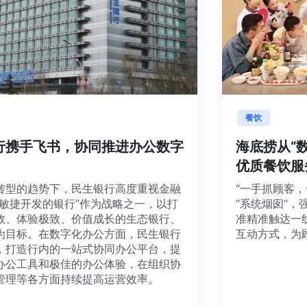
融
餐饮
生银行携手飞书，协同推进办公数字
海底捞
转型
优质餐
字化转型的趋势下，民生银行高度重视金融
“一手抓
，将“敏捷开发的银行”作为战略之一，以打
“系统烟
捷高效、体验极致、价值成长的生态银行、
准精准触
银行为目标。在数字化办公方面，民生银行
互动方式
飞书，打造行内的一站式协同办公平台，提
富的办公工具和极佳的办公体验，在组织协
业务管理等各方面持续提高运营效率。