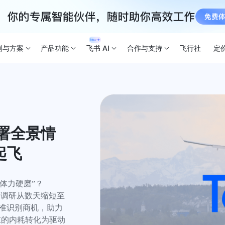
例与方案
产品功能
飞书 AI
合作与支持
飞行社
定
部署全景情
起飞
力硬磨”？

户调研从数天缩短至
精准识别商机，助力
沉重的内耗转化为驱动