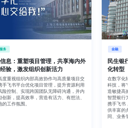
企业服务
金
汉得信息：重塑项目管理，共享海内外
民
业务经验，激发组织创新活力
化
汉得高度重视组织内部高效协作与高质量项目交
在数
付。携手飞书平台优化项目管理，提升资源利用
科技
率和风险控制、实现跨国团队无障碍沟通，并内
造敏
部鼓励创新，提高效率，营造有活力、有想法、
智慧
能落地的工作氛围。
携手
供丰
同、