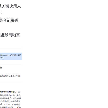
及关键决策人
率。
语音记录丢
表盘般清晰直