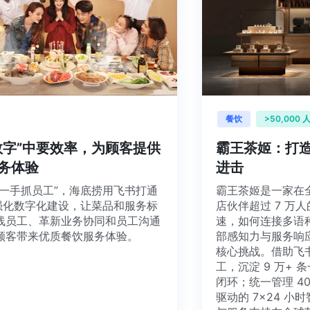
餐饮
>50,
从“数字”中要效率，为顾客提供
霸王茶姬：
饮服务体验
进击
顾客，一手抓员工”，海底捞用飞书打通
霸王茶姬是一家
囱”，强化数字化建设，让菜品和服务标
店伙伴超过 
达一线员工、革新业务协同和员工沟通
速，如何连接
，为顾客带来优质餐饮服务体验。
部感知力与服
核心挑战。借
工，沉淀 9 
闭环；统一管理
驱动的 7×2