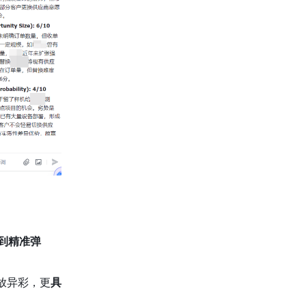
到精准弹
放异彩，更
具