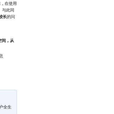
M，在使用
。与此同
较长
的问
空间，从
息
户全生