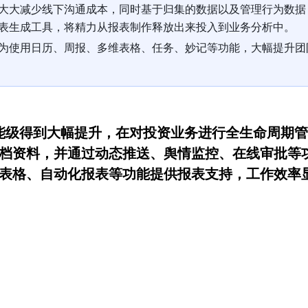
大大减少线下沟通成本，同时基于归集的数据以及管理行为数据
表生成工具，将精力从报表制作释放出来投入到业务分析中。
为使用日历、周报、多维表格、任务、妙记等功能，大幅提升团
能级得到大幅提升，在对投资业务进行全生命周期管
档资料，并通过动态推送、舆情监控、在线审批等
表格、自动化报表等功能提供报表支持，工作效率