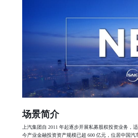
场景简介
上汽集团自 2011 年起逐步开展私募股权投资业务，
今产业金融投资资产规模已超 600 亿元，位居中国