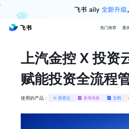
热门推荐
案
上汽金控 X 投
赋能投资全流程
使用的产品：
投资云
多维表格
文档