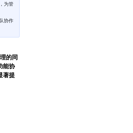
，为管
队协作
理的同
功能协
显著提