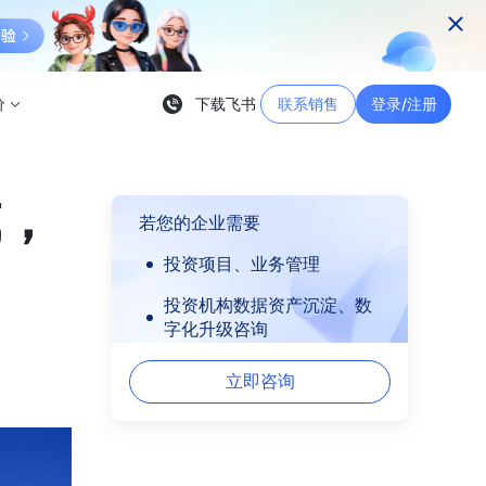
价
下载飞书
联系销售
登录/注册
式，
若您的企业需要
投资项目、业务管理
投资机构数据资产沉淀、数
字化升级咨询
立即咨询