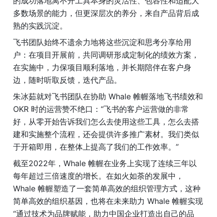
的成功落地离不开工具本身的灵活性、包容性和适配大
多数场景的能力，但更深层次的养分，来自产品背后成
熟的实践沉淀。
飞书团队始终不遗余力地将这些沉淀和思考分享给用
户：在项目开展前，共同调研形成定制化的绩效方案，
在实施中，力保项目顺利落地，并长期陪伴在客户身
边，随时听取反馈，迭代产品。
朱冰茹就对飞书团队在协助 Whale 帷幄落地飞书绩效和 
OKR 时的运营赞不绝口：“飞书的客户运营做的非常
好，从零开始告诉我们怎么去使用这些工具，怎么去搭
建和实施整个流程，还会提供许多推广素材。我们类似
于开箱即用，在整体上提高了我们的工作效率。”
截至2022年，Whale 帷幄在业务上实现了连续三年以
每年超过三倍速度的增长。在如火如荼的发展中，
Whale 帷幄塑造了一套简单高效的组织管理方式，这种
简单高效的组织基因，也将在未来助力 Whale 帷幄实现
“通过技术为品牌赋能，助力中国企业打造出自己的品