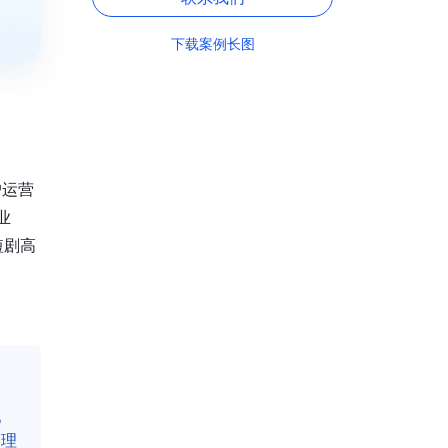
下载案例长图
户运营
业
短剧高
配
管理