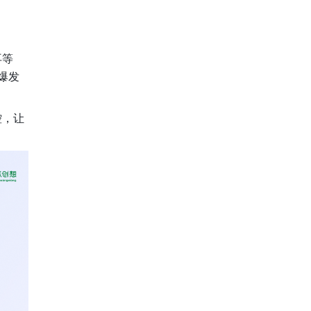
等 
爆发
控，让