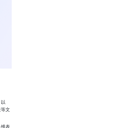
。以
表等文
多维表