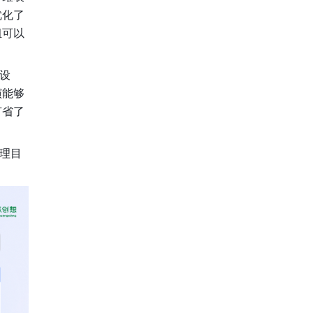
优化了
组可以
设
演能够
节省了
理目