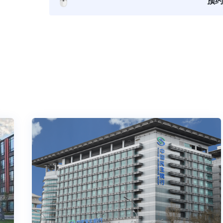
🖱️
预约