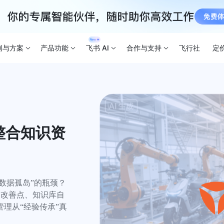
例与方案
产品功能
飞书 AI
合作与支持
飞行社
定
 整合知识资
数据孤岛”的瓶颈？

别改善点、知识库自
理从“经验传承”真