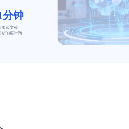
1分钟
百页级文献

解析响应时间
住。