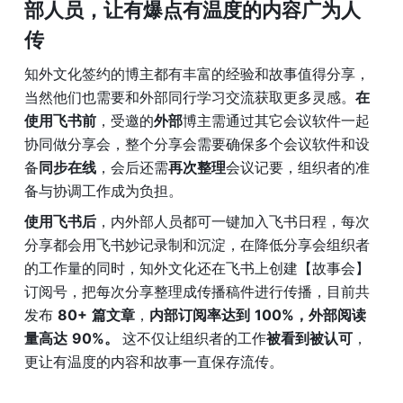
部人员，让有爆点有温度的内容广为人
传
知外文化签约的博主都有丰富的经验和故事值得分享，
当然他们也需要和外部同行学习交流获取更多灵感。
在
使用飞书前
，受邀的
外部
博主需通过其它会议软件一起
协同做分享会，整个分享会需要确保多个会议软件和设
备
同步在线
，会后还需
再次整理
会议记要，组织者的准
备与协调工作成为负担。
使用飞书后
，内外部人员都可一键加入飞书日程，每次
分享都会用飞书妙记录制和沉淀，在降低分享会组织者
的工作量的同时，知外文化还在飞书上创建【故事会】
订阅号，把每次分享整理成传播稿件进行传播，目前共
发布 
80+
篇文章
，
内部订阅率达到
100%，外部阅读
量高达
90%。 
这不仅让组织者的工作
被看到被认可
，
更让有温度的内容和故事一直保存流传。