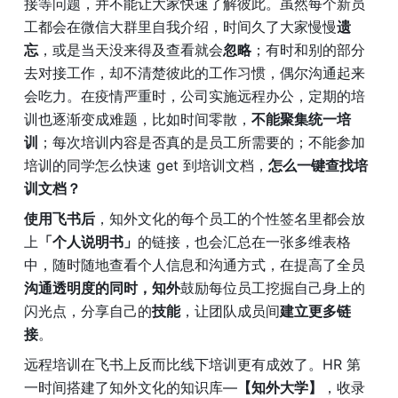
接等问题，并不能让大家快速了解彼此。虽然每个新员
工都会在微信大群里自我介绍，时间久了大家慢慢
遗
忘
，或是当天没来得及查看就会
忽略
；有时和别的部分
去对接工作，却不清楚彼此的工作习惯，偶尔沟通起来
会吃力。在疫情严重时，公司实施远程办公，定期的培
训也逐渐变成难题，比如时间零散，
不能聚集统一培
训
；每次培训内容是否真的是员工所需要的；不能参加
培训的同学怎么快速 get 到培训文档，
怎么一键查找培
训文档？
使用飞书后
，知外文化的每个员工的个性签名里都会放
上
「个人说明书」
的链接，也会汇总在一张多维表格
中，随时随地查看个人信息和沟通方式，在提高了全员
沟通透明度的同时，知外
鼓励每位员工挖掘自己身上的
闪光点，分享自己的
技能
，让团队成员间
建立更多链
接
。
远程培训在飞书上反而比线下培训更有成效了。HR 第
一时间搭建了知外文化的知识库—
【知外大学】
，收录