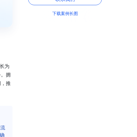
下载案例长图
长为
务。拥
同，推
全流
确