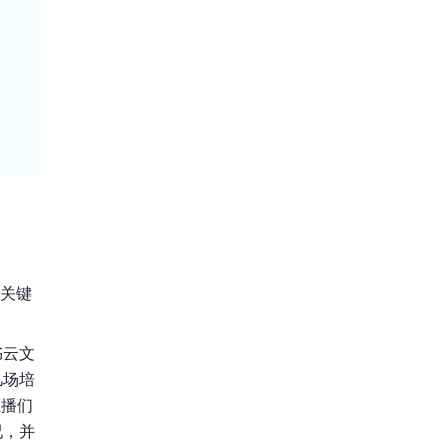
等关键
书云文
几场培
主播们
况，并