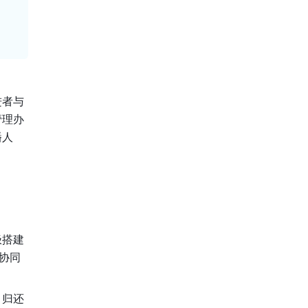
进者与
管理办
播人
极搭建
协同
、归还