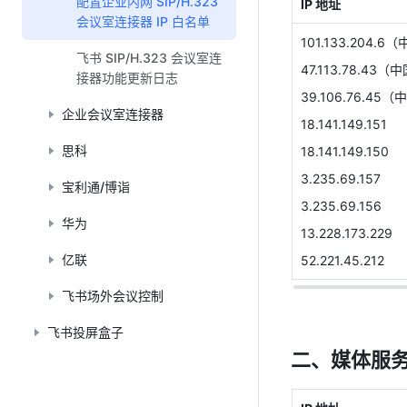
配置企业内网 SIP/H.323
IP 地址
会议室连接器 IP 白名单
101.133.204.6
（
飞书 SIP/H.323 会议室连
47.113.78.43
（中
接器功能更新日志
39.106.76.45
（中
企业会议室连接器
18.141.149.151
思科
18.141.149.150
3.235.69.157
宝利通/博诣
3.235.69.156
华为
13.228.173.229
亿联
52.221.45.212
飞书场外会议控制
飞书投屏盒子
二、媒体服