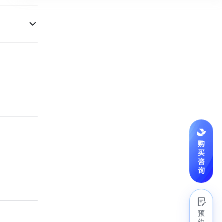
购
买
咨
询
预
约