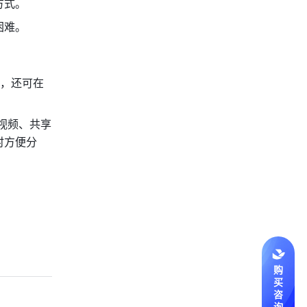
方式。
困难。
，还可在
视频、共享
时方便分
购
买
咨
询