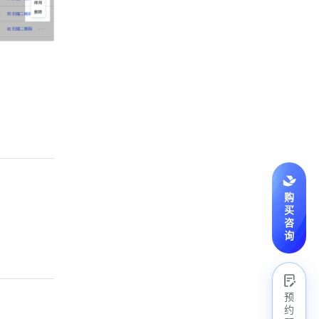
购
买
咨
询
预
约