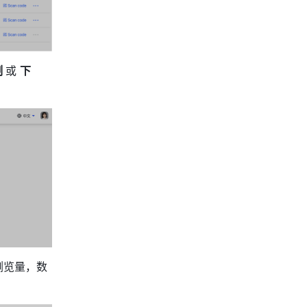
 
或 
下
浏览量，数